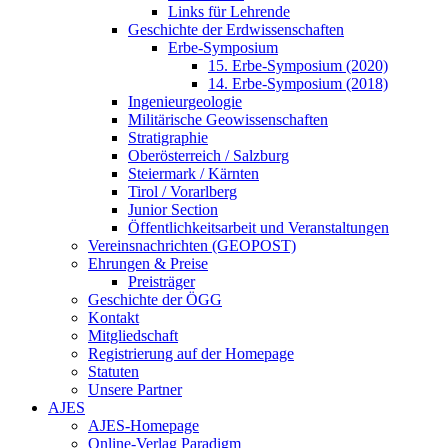
Links für Lehrende
Geschichte der Erdwissenschaften
Erbe-Symposium
15. Erbe-Symposium (2020)
14. Erbe-Symposium (2018)
Ingenieurgeologie
Militärische Geowissenschaften
Stratigraphie
Oberösterreich / Salzburg
Steiermark / Kärnten
Tirol / Vorarlberg
Junior Section
Öffentlichkeitsarbeit und Veranstaltungen
Vereinsnachrichten (GEOPOST)
Ehrungen & Preise
Preisträger
Geschichte der ÖGG
Kontakt
Mitgliedschaft
Registrierung auf der Homepage
Statuten
Unsere Partner
AJES
AJES-Homepage
Online-Verlag Paradigm