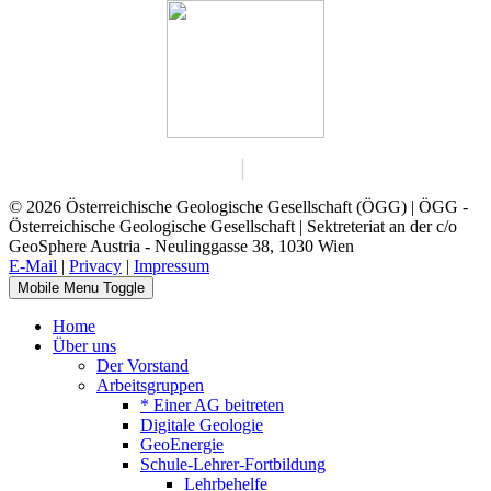
© 2026 Österreichische Geologische Gesellschaft (ÖGG) | ÖGG -
Österreichische Geologische Gesellschaft | Sektreteriat an der c/o
GeoSphere Austria - Neulinggasse 38, 1030 Wien
E-Mail
|
Privacy
|
Impressum
Mobile Menu Toggle
Home
Über uns
Der Vorstand
Arbeitsgruppen
* Einer AG beitreten
Digitale Geologie
GeoEnergie
Schule-Lehrer-Fortbildung
Lehrbehelfe