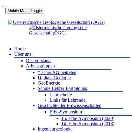
Mobile Menu Toggle
Home
Über uns
Der Vorstand
Arbeitsgruppen
* Einer AG beitreten
Digitale Geologie
GeoEnergie
Schule-Lehrer-Fortbildung
Lehrbehelfe
Links für Lehrende
Geschichte der Erdwissenschaften
Erbe-Symposium
15. Erbe-Symposium (2020)
14. Erbe-Symposium (2018)
Ingenieurgeologie