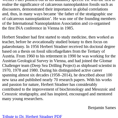
realise the significance of calcareous nannoplankton fossils such as
discoasters, demonstrated their importance in global correlations
and, thus, in many ways became ‘the father of the stratigraphic use
of calcareous nannoplankton’. He was one of the founding members
of the International Nannoplankton Association and co-organised
the first INA conference in Vienna in 1985.
Herbert Stradner had first started to study medicine, then worked as
teacher, before he avocationally studied botany to then focus on
palaeobotany. In 1956 Herbert Stradner received his doctoral degree
based on a thesis on fossil silicoflagellates from the Tertiary of
Austria. From 1960 to his retirement in 1990 he was working for the
Austrian Geological Survey in Vienna, and had joined the Glomar
Challenger team (Deep Sea Drilling Project) as shipboard scientist in
1970, 1978 and 1980. During his distinguished active career
spanning almost six decades (1958–2014), he described about 100
new taxa and published nearly 70 research papers. With his works
and passion for nature, Herbert Stradner has considerably
contributed to the improvement of biochronology and Mesozoic and
Cenozoic stratigraphy, and has inspired, encouraged and mentored
many young researchers.
Benjamin Sames
Tribute to Dr. Herbert Stradner
PDF