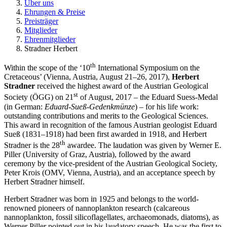
Über uns
Ehrungen & Preise
Preisträger
Mitglieder
Ehrenmitglieder
Stradner Herbert
th
Within the scope of the ‘10
International Symposium on the
Cretaceous’ (Vienna, Austria, August 21–26, 2017),
Herbert
Stradner
received the highest award of the Austrian Geological
st
Society (ÖGG) on 21
of August, 2017 – the Eduard Suess-Medal
(in German:
Eduard-Sueß-Gedenkmünze
) – for his life work:
outstanding contributions and merits to the Geological Sciences.
This award in recognition of the famous Austrian geologist Eduard
Sueß (1831–1918) had been first awarded in 1918, and Herbert
th
Stradner is the 28
awardee. The laudation was given by Werner E.
Piller (University of Graz, Austria), followed by the award
ceremony by the vice-president of the Austrian Geological Society,
Peter Krois (OMV, Vienna, Austria), and an acceptance speech by
Herbert Stradner himself.
Herbert Stradner was born in 1925 and belongs to the world-
renowned pioneers of nannoplankton research (calcareous
nannoplankton, fossil silicoflagellates, archaeomonads, diatoms), as
Werner Piller pointed out in his laudatory speech. He was the first to