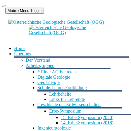
Mobile Menu Toggle
Home
Über uns
Der Vorstand
Arbeitsgruppen
* Einer AG beitreten
Digitale Geologie
GeoEnergie
Schule-Lehrer-Fortbildung
Lehrbehelfe
Links für Lehrende
Geschichte der Erdwissenschaften
Erbe-Symposium
15. Erbe-Symposium (2020)
14. Erbe-Symposium (2018)
Ingenieurgeologie