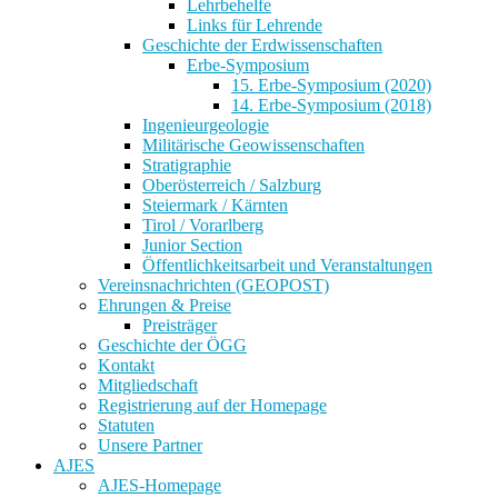
Lehrbehelfe
Links für Lehrende
Geschichte der Erdwissenschaften
Erbe-Symposium
15. Erbe-Symposium (2020)
14. Erbe-Symposium (2018)
Ingenieurgeologie
Militärische Geowissenschaften
Stratigraphie
Oberösterreich / Salzburg
Steiermark / Kärnten
Tirol / Vorarlberg
Junior Section
Öffentlichkeitsarbeit und Veranstaltungen
Vereinsnachrichten (GEOPOST)
Ehrungen & Preise
Preisträger
Geschichte der ÖGG
Kontakt
Mitgliedschaft
Registrierung auf der Homepage
Statuten
Unsere Partner
AJES
AJES-Homepage