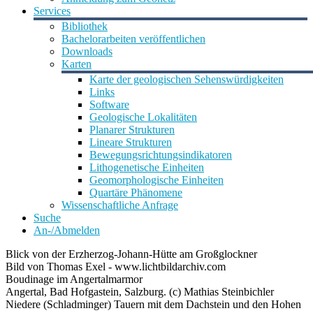
Services
Bibliothek
Bachelorarbeiten veröffentlichen
Downloads
Karten
Karte der geologischen Sehenswürdigkeiten
Links
Software
Geologische Lokalitäten
Planarer Strukturen
Lineare Strukturen
Bewegungsrichtungsindikatoren
Lithogenetische Einheiten
Geomorphologische Einheiten
Quartäre Phänomene
Wissenschaftliche Anfrage
Suche
An-/Abmelden
Blick von der Erzherzog-Johann-Hütte am Großglockner
Bild von Thomas Exel - www.lichtbildarchiv.com
Boudinage im Angertalmarmor
Angertal, Bad Hofgastein, Salzburg. (c) Mathias Steinbichler
Niedere (Schladminger) Tauern mit dem Dachstein und den Hohen