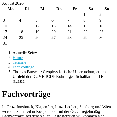
August 2026
Mo
Di
Mi
Do
Fr
Sa
So
1
2
3
4
5
6
7
8
9
10
11
12
13
14
15
16
17
18
19
20
21
22
23
24
25
26
27
28
29
30
31
Aktuelle Seite:
Home
Termine
Fachvorträge
Thomas Burschil: Geophysikalische Untersuchungen im
Umfeld der DOVE-ICDP Bohrungen Schäftlarn und Bad
Aussee
Fachvorträge
In Graz, Innsbruck, Klagenfurt, Linz, Leoben, Salzburg und Wien
werden, zum Teil in Kooperation mit der ÖGG, regelmäßig
Fachvorträge, bei denen auch Gäste herzlich willkommen sind,