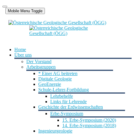
Jahr
Monat
Jahr
Monat
Mobile Menu Toggle
Home
Über uns
Der Vorstand
Arbeitsgruppen
* Einer AG beitreten
Digitale Geologie
GeoEnergie
Schule-Lehrer-Fortbildung
Lehrbehelfe
Links für Lehrende
Geschichte der Erdwissenschaften
Erbe-Symposium
15. Erbe-Symposium (2020)
14. Erbe-Symposium (2018)
Ingenieurgeologie