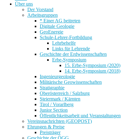
Über uns
Der Vorstand
Arbeitsgruppen
* Einer AG beitreten
Digitale Geologie
GeoEnergie
Schule-Lehrer-Fortbildung
Lehrbehelfe
Links für Lehrende
Geschichte der Erdwissenschaften
Erbe-Symposium
15. Erbe-Symposium (2020)
14. Erbe-Symposium (2018)
Ingenieurgeologie
Militärische Geowissenschaften
Stratigraphie
Oberösterreich / Salzburg
Steiermark / Kärnten
Tirol / Vorarlberg
Junior Section
Öffentlichkeitsarbeit und Veranstaltungen
Vereinsnachrichten (GEOPOST)
Ehrungen & Preise
Preisträger
Geschichte der ÖGG