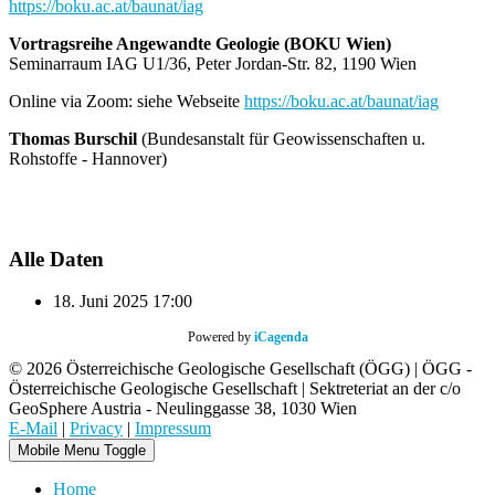
https://boku.ac.at/baunat/iag
Vortragsreihe Angewandte Geologie (BOKU Wien)
Seminarraum IAG U1/36, Peter Jordan-Str. 82, 1190 Wien
Online via Zoom: siehe Webseite
https://boku.ac.at/baunat/iag
Thomas Burschil
(Bundesanstalt für Geowissenschaften u.
Rohstoffe - Hannover)
Alle Daten
18. Juni 2025
17:00
Powered by
iCagenda
© 2026 Österreichische Geologische Gesellschaft (ÖGG) | ÖGG -
Österreichische Geologische Gesellschaft | Sektreteriat an der c/o
GeoSphere Austria - Neulinggasse 38, 1030 Wien
E-Mail
|
Privacy
|
Impressum
Mobile Menu Toggle
Home