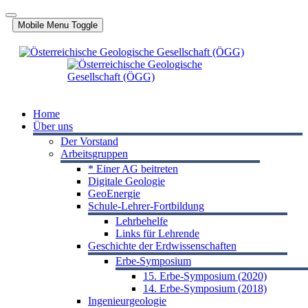
Jahr
Monat
Jahr
Monat
Mobile Menu Toggle
Home
Über uns
Der Vorstand
Arbeitsgruppen
* Einer AG beitreten
Digitale Geologie
GeoEnergie
Schule-Lehrer-Fortbildung
Lehrbehelfe
Links für Lehrende
Geschichte der Erdwissenschaften
Erbe-Symposium
15. Erbe-Symposium (2020)
14. Erbe-Symposium (2018)
Ingenieurgeologie