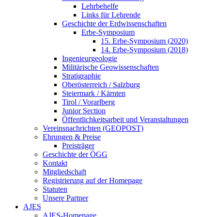
Lehrbehelfe
Links für Lehrende
Geschichte der Erdwissenschaften
Erbe-Symposium
15. Erbe-Symposium (2020)
14. Erbe-Symposium (2018)
Ingenieurgeologie
Militärische Geowissenschaften
Stratigraphie
Oberösterreich / Salzburg
Steiermark / Kärnten
Tirol / Vorarlberg
Junior Section
Öffentlichkeitsarbeit und Veranstaltungen
Vereinsnachrichten (GEOPOST)
Ehrungen & Preise
Preisträger
Geschichte der ÖGG
Kontakt
Mitgliedschaft
Registrierung auf der Homepage
Statuten
Unsere Partner
AJES
AJES-Homepage