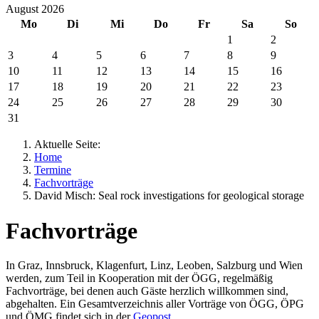
August 2026
Mo
Di
Mi
Do
Fr
Sa
So
1
2
3
4
5
6
7
8
9
10
11
12
13
14
15
16
17
18
19
20
21
22
23
24
25
26
27
28
29
30
31
Aktuelle Seite:
Home
Termine
Fachvorträge
David Misch: Seal rock investigations for geological storage
Fachvorträge
In Graz, Innsbruck, Klagenfurt, Linz, Leoben, Salzburg und Wien
werden, zum Teil in Kooperation mit der ÖGG, regelmäßig
Fachvorträge, bei denen auch Gäste herzlich willkommen sind,
abgehalten. Ein Gesamtverzeichnis aller Vorträge von ÖGG, ÖPG
und ÖMG findet sich in der
Geopost
.