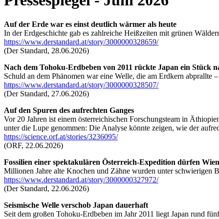
Pressespiegel - Juni 2026
Auf der Erde war es einst deutlich wärmer als heute
In der Erdgeschichte gab es zahlreiche Heißzeiten mit grünen Wälde
https://www.derstandard.at/story/3000000328659/
(Der Standard, 28.06.2026)
Nach dem Tohoku-Erdbeben von 2011 rückte Japan ein Stück n
Schuld an dem Phänomen war eine Welle, die am Erdkern abprallte –
https://www.derstandard.at/story/3000000328507/
(Der Standard, 27.06.2026)
Auf den Spuren des aufrechten Ganges
Vor 20 Jahren ist einem österreichischen Forschungsteam in Äthiopie
unter die Lupe genommen: Die Analyse könnte zeigen, wie der aufrec
https://science.orf.at/stories/3236095/
(ORF, 22.06.2026)
Fossilien einer spektakulären Österreich-Expedition dürfen Wi
Millionen Jahre alte Knochen und Zähne wurden unter schwierigen B
https://www.derstandard.at/story/3000000327972/
(Der Standard, 22.06.2026)
Seismische Welle verschob Japan dauerhaft
Seit dem großen Tohoku-Erdbeben im Jahr 2011 liegt Japan rund fünf M