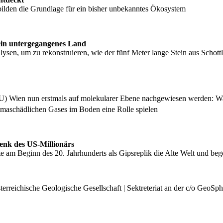
e bilden die Grundlage für ein bisher unbekanntes Ökosystem
h ein untergegangenes Land
ysen, um zu rekonstruieren, wie der fünf Meter lange Stein aus Schot
TU) Wien nun erstmals auf molekularer Ebene nachgewiesen werden: W
limaschädlichen Gases im Boden eine Rolle spielen
henk des US-Millionärs
rte am Beginn des 20. Jahrhunderts als Gipsreplik die Alte Welt und beg
rreichische Geologische Gesellschaft | Sektreteriat an der c/o GeoSph