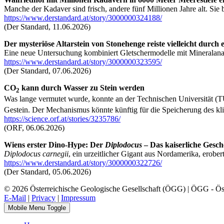
Manche der Kadaver sind frisch, andere fünf Millionen Jahre alt. Si
https://www.derstandard.at/story/3000000324188/
(Der Standard, 11.06.2026)
Der mysteriöse Altarstein von Stonehenge reiste vielleicht durc
Eine neue Untersuchung kombiniert Gletschermodelle mit Mineralanal
https://www.derstandard.at/story/3000000323595/
(Der Standard, 07.06.2026)
CO
kann durch Wasser zu Stein werden
2
Was lange vermutet wurde, konnte an der Technischen Universität (
Gestein. Der Mechanismus könnte künftig für die Speicherung des k
https://science.orf.at/stories/3235786/
(ORF, 06.06.2026)
Wiens erster Dino-Hype: Der
Diplodocus
– Das kaiserliche Gesc
Diplodocus carnegii
, ein urzeitlicher Gigant aus Nordamerika, erobe
https://www.derstandard.at/story/3000000322726/
(Der Standard, 05.06.2026)
© 2026 Österreichische Geologische Gesellschaft (ÖGG) | ÖGG - Öste
E-Mail
|
Privacy
|
Impressum
Mobile Menu Toggle