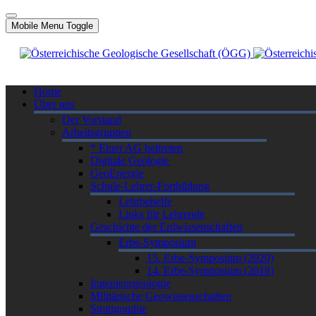
Mobile Menu Toggle
Home
Über uns
Der Vorstand
Arbeitsgruppen
* Einer AG beitreten
Digitale Geologie
GeoEnergie
Schule-Lehrer-Fortbildung
Lehrbehelfe
Links für Lehrende
Geschichte der Erdwissenschaften
Erbe-Symposium
15. Erbe-Symposium (2020)
14. Erbe-Symposium (2018)
Ingenieurgeologie
Militärische Geowissenschaften
Stratigraphie