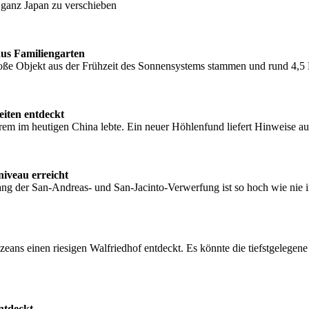
 ganz Japan zu verschieben
aus Familiengarten
roße Objekt aus der Frühzeit des Sonnensystems stammen und rund 4,5 M
Zeiten entdeckt
erem im heutigen China lebte. Ein neuer Höhlenfund liefert Hinweise a
iveau erreicht
tlang der San-Andreas- und San-Jacinto-Verwerfung ist so hoch wie ni
eans einen riesigen Walfriedhof entdeckt. Es könnte die tiefstgelege
entdeckt