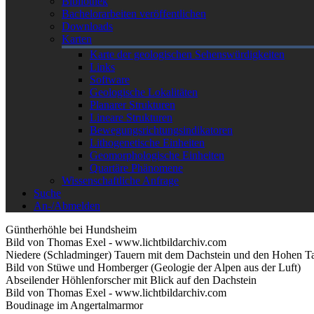
Bibliothek
Bachelorarbeiten veröffentlichen
Downloads
Karten
Karte der geologischen Sehenswürdigkeiten
Links
Software
Geologische Lokalitäten
Planarer Strukturen
Lineare Strukturen
Bewegungsrichtungsindikatoren
Lithogenetische Einheiten
Geomorphologische Einheiten
Quartäre Phänomene
Wissenschaftliche Anfrage
Suche
An-/Abmelden
Güntherhöhle bei Hundsheim
Bild von Thomas Exel - www.lichtbildarchiv.com
Niedere (Schladminger) Tauern mit dem Dachstein und den Hohen Ta
Bild von Stüwe und Homberger (Geologie der Alpen aus der Luft)
Abseilender Höhlenforscher mit Blick auf den Dachstein
Bild von Thomas Exel - www.lichtbildarchiv.com
Boudinage im Angertalmarmor