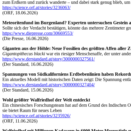
zum Erdkern und zurück wanderte – und dabei stark genug blieb, um
https://science.orf.at/stories/3236063/
(ORF, 18.06.2026)
Meteoritenfund im Burgenland? Experten untersuchen Gestein 
Sollte sich der Verdacht bestätigen, könnte das mehrere Zentimeter g
https://www.diepresse.com/30669553/
(Die Presse, 16.06.2026)
Giganten aus der Höhle: Neue Fossilien des größten Affen aller 
Gigantopithecus blacki
war ein riesiger Menschenaffe, der unter and
https://www.derstandard.at/story/3000000327561/
(Der Standard, 16.06.2026)
Spannungen von Südkaliforniens Erdbebenlinien haben Rekordn
Ein aktuelles Modell mit historischen Daten zeigt: Die Spannung en
https://www.derstandard.at/story/3000000327404/
(Der Standard, 15.06.2026)
Wohl größter Walfriedhof der Welt entdeckt
Ein chinesisches Forschungsteam hat auf dem Grund des Indischen Oz
sie bietet Raum für neues Leben
https://science.orf.at/stories/3235926/
(ORF, 11.06.2026)
Walfriedhof mit Millionen Kadavern in 6000 Meter Meerestiefe 