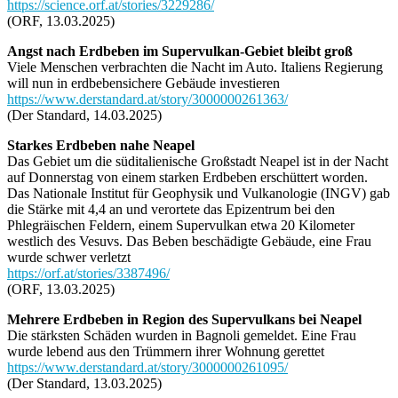
https://science.orf.at/stories/3229286/
(ORF, 13.03.2025)
Angst nach Erdbeben im Supervulkan-Gebiet bleibt groß
Viele Menschen verbrachten die Nacht im Auto. Italiens Regierung
will nun in erdbebensichere Gebäude investieren
https://www.derstandard.at/story/3000000261363/
(Der Standard, 14.03.2025)
Starkes Erdbeben nahe Neapel
Das Gebiet um die süditalienische Großstadt Neapel ist in der Nacht
auf Donnerstag von einem starken Erdbeben erschüttert worden.
Das Nationale Institut für Geophysik und Vulkanologie (INGV) gab
die Stärke mit 4,4 an und verortete das Epizentrum bei den
Phlegräischen Feldern, einem Supervulkan etwa 20 Kilometer
westlich des Vesuvs. Das Beben beschädigte Gebäude, eine Frau
wurde schwer verletzt
https://orf.at/stories/3387496/
(ORF, 13.03.2025)
Mehrere Erdbeben in Region des Supervulkans bei Neapel
Die stärksten Schäden wurden in Bagnoli gemeldet. Eine Frau
wurde lebend aus den Trümmern ihrer Wohnung gerettet
https://www.derstandard.at/story/3000000261095/
(Der Standard, 13.03.2025)