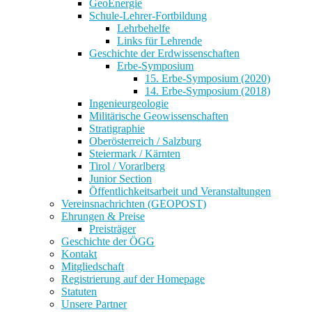
GeoEnergie
Schule-Lehrer-Fortbildung
Lehrbehelfe
Links für Lehrende
Geschichte der Erdwissenschaften
Erbe-Symposium
15. Erbe-Symposium (2020)
14. Erbe-Symposium (2018)
Ingenieurgeologie
Militärische Geowissenschaften
Stratigraphie
Oberösterreich / Salzburg
Steiermark / Kärnten
Tirol / Vorarlberg
Junior Section
Öffentlichkeitsarbeit und Veranstaltungen
Vereinsnachrichten (GEOPOST)
Ehrungen & Preise
Preisträger
Geschichte der ÖGG
Kontakt
Mitgliedschaft
Registrierung auf der Homepage
Statuten
Unsere Partner