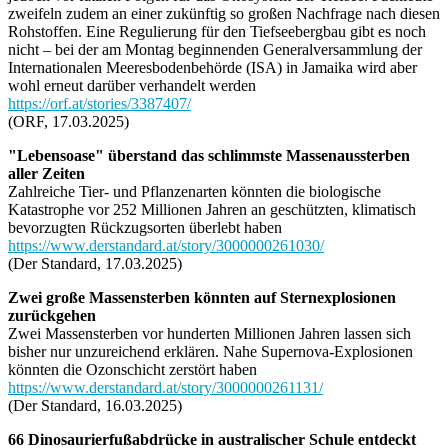
zweifeln zudem an einer zukünftig so großen Nachfrage nach diesen
Rohstoffen. Eine Regulierung für den Tiefseebergbau gibt es noch
nicht – bei der am Montag beginnenden Generalversammlung der
Internationalen Meeresbodenbehörde (ISA) in Jamaika wird aber
wohl erneut darüber verhandelt werden
https://orf.at/stories/3387407/
(ORF, 17.03.2025)
"Lebensoase" überstand das schlimmste Massenaussterben
aller Zeiten
Zahlreiche Tier- und Pflanzenarten könnten die biologische
Katastrophe vor 252 Millionen Jahren an geschützten, klimatisch
bevorzugten Rückzugsorten überlebt haben
https://www.derstandard.at/story/3000000261030/
(Der Standard, 17.03.2025)
Zwei große Massensterben könnten auf Sternexplosionen
zurückgehen
Zwei Massensterben vor hunderten Millionen Jahren lassen sich
bisher nur unzureichend erklären. Nahe Supernova-Explosionen
könnten die Ozonschicht zerstört haben
https://www.derstandard.at/story/3000000261131/
(Der Standard, 16.03.2025)
66 Dinosaurierfußabdrücke in australischer Schule entdeckt