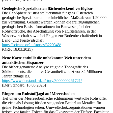
Geologische Spezialkarten flächendeckend verfügbar
Die GeoSphere Austria stellt erstmals für ganz Österreich
geologische Spezialkarten im einheitlichen Maßstab von 1:50.000
zur Verfügung. Genutzt werden können die frei zugänglichen
geologischen Basisinformationen im Bauwesen, bei der
Rohstoffsuche, der Abschätzung von Naturgefahren, in der
Wasserwirtschaft sowie bei Fragen zur Bodenbeschaffenheit in
Land- und Forstwirtschaft
https://science.orf.at/stories/3229348/
(ORF, 18.03.2025)
Neue Karte enthüllt die unbekannte Welt unter dem
antarktischen Eispanzer
Die bisher genaueste Analyse zeigt die Topografie des
Südkontinents, die in ihrer Gesamtheit zuletzt vor 34 Millionen
Jahren zutage lag
https://www.derstandard.at/story/3000000261721/
(Der Standard, 18.03.2025)
Ringen um Rohstoffjagd auf Meeresboden
Tief unter der Meeresoberfläche schlummern wertvolle Rohstoffe,
die viele als Lösung für den steigenden Bedarf an Metallen für
grüne Technologien sehen. Umweltschutzorganisationen warnen
jedoch vor fatalen Folgen für das Ökosystem der Tiefsee. Fachleute