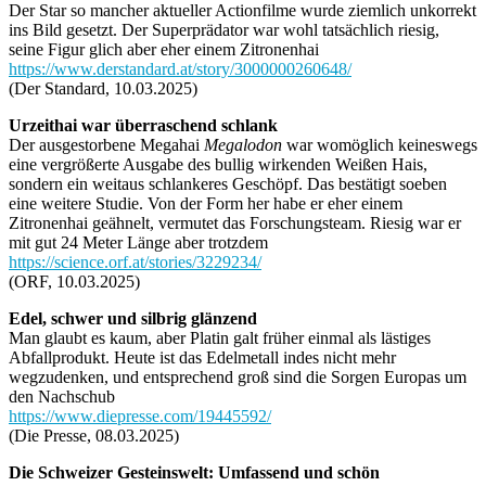
Der Star so mancher aktueller Actionfilme wurde ziemlich unkorrekt
ins Bild gesetzt. Der Superprädator war wohl tatsächlich riesig,
seine Figur glich aber eher einem Zitronenhai
https://www.derstandard.at/story/3000000260648/
(Der Standard, 10.03.2025)
Urzeithai war überraschend schlank
Der ausgestorbene Megahai
Megalodon
war womöglich keineswegs
eine vergrößerte Ausgabe des bullig wirkenden Weißen Hais,
sondern ein weitaus schlankeres Geschöpf. Das bestätigt soeben
eine weitere Studie. Von der Form her habe er eher einem
Zitronenhai geähnelt, vermutet das Forschungsteam. Riesig war er
mit gut 24 Meter Länge aber trotzdem
https://science.orf.at/stories/3229234/
(ORF, 10.03.2025)
Edel, schwer und silbrig glänzend
Man glaubt es kaum, aber Platin galt früher einmal als lästiges
Abfallprodukt. Heute ist das Edelmetall indes nicht mehr
wegzudenken, und entsprechend groß sind die Sorgen Europas um
den Nachschub
https://www.diepresse.com/19445592/
(Die Presse, 08.03.2025)
Die Schweizer Gesteinswelt: Umfassend und schön