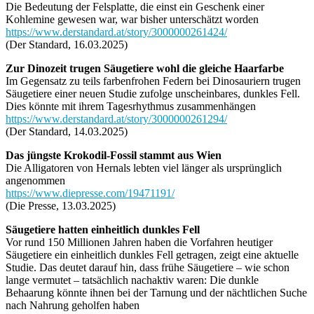
Die Bedeutung der Felsplatte, die einst ein Geschenk einer
Kohlemine gewesen war, war bisher unterschätzt worden
https://www.derstandard.at/story/3000000261424/
(Der Standard, 16.03.2025)
Zur Dinozeit trugen Säugetiere wohl die gleiche Haarfarbe
Im Gegensatz zu teils farbenfrohen Federn bei Dinosauriern trugen
Säugetiere einer neuen Studie zufolge unscheinbares, dunkles Fell.
Dies könnte mit ihrem Tagesrhythmus zusammenhängen
https://www.derstandard.at/story/3000000261294/
(Der Standard, 14.03.2025)
Das jüngste Krokodil-Fossil stammt aus Wien
Die Alligatoren von Hernals lebten viel länger als ursprünglich
angenommen
https://www.diepresse.com/19471191/
(Die Presse, 13.03.2025)
Säugetiere hatten einheitlich dunkles Fell
Vor rund 150 Millionen Jahren haben die Vorfahren heutiger
Säugetiere ein einheitlich dunkles Fell getragen, zeigt eine aktuelle
Studie. Das deutet darauf hin, dass frühe Säugetiere – wie schon
lange vermutet – tatsächlich nachaktiv waren: Die dunkle
Behaarung könnte ihnen bei der Tarnung und der nächtlichen Suche
nach Nahrung geholfen haben