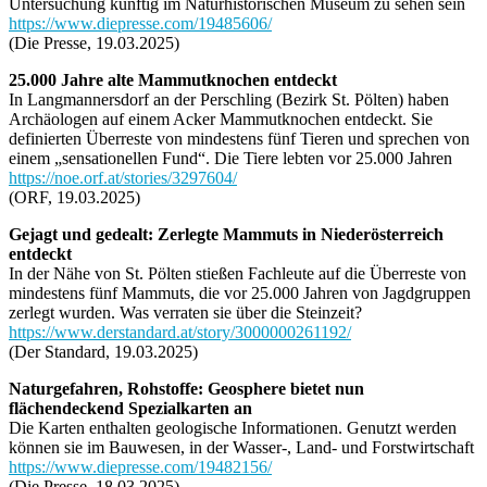
Untersuchung künftig im Naturhistorischen Museum zu sehen sein
https://www.diepresse.com/19485606/
(Die Presse, 19.03.2025)
25.000 Jahre alte Mammutknochen entdeckt
In Langmannersdorf an der Perschling (Bezirk St. Pölten) haben
Archäologen auf einem Acker Mammutknochen entdeckt. Sie
definierten Überreste von mindestens fünf Tieren und sprechen von
einem „sensationellen Fund“. Die Tiere lebten vor 25.000 Jahren
https://noe.orf.at/stories/3297604/
(ORF, 19.03.2025)
Gejagt und gedealt: Zerlegte Mammuts in Niederösterreich
entdeckt
In der Nähe von St. Pölten stießen Fachleute auf die Überreste von
mindestens fünf Mammuts, die vor 25.000 Jahren von Jagdgruppen
zerlegt wurden. Was verraten sie über die Steinzeit?
https://www.derstandard.at/story/3000000261192/
(Der Standard, 19.03.2025)
Naturgefahren, Rohstoffe: Geosphere bietet nun
flächendeckend Spezialkarten an
Die Karten enthalten geologische Informationen. Genutzt werden
können sie im Bauwesen, in der Wasser-, Land- und Forstwirtschaft
https://www.diepresse.com/19482156/
(Die Presse, 18.03.2025)