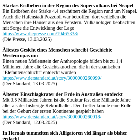
Starkes Erdbeben in der Region des Supervulkans bei Neapel
Ein Erdbeben der Stärke 4,4 erschüttert die Region rund um Neapel.
Auch die Hafenstadt Pozzuoli war betroffen, dort verließen die
Menschen ihre Häuser aus den Fenstern. Vulkanologen beobachten
mit Sorge die Entwicklung der Lage
https://www.diepresse.com/19465338/
(Die Presse, 13.03.2025)
Ältestes Gesicht eines Menschen schreibt Geschichte
Westeuropas um
Einen neuen Meilenstein der Anthropologie bilden bis zu 1,4
Millionen Jahre alte Gesichtsknochen, die in der spanischen
"Elefantenschlucht" entdeckt wurden
https://www.derstandard.at/story/3000000260999/
(Der Standard, 13.03.2025)
Ältester Einschlagkrater der Erde in Australien entdeckt
Mit 3,5 Milliarden Jahren ist die Struktur fast eine Milliarde Jahre
älter als der bisherige Rekordhalter. Der Treffer könnte eine Rolle
bei der Geburt der ersten Kontinente gespielt haben
https://www.derstandard.at/story/3000000260918/
(Der Standard, 12.03.2025)
In Hernals tummelten sich Alligatoren viel länger als bisher
gedacht