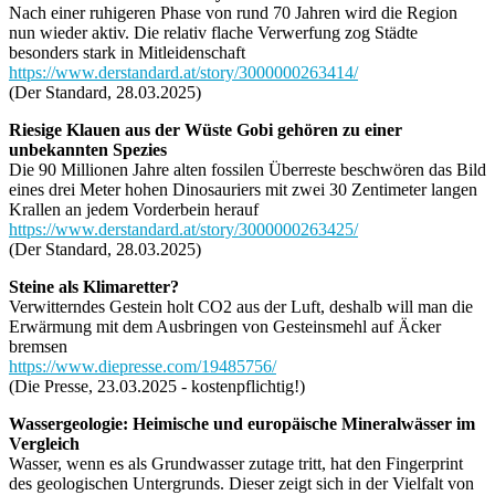
Nach einer ruhigeren Phase von rund 70 Jahren wird die Region
nun wieder aktiv. Die relativ flache Verwerfung zog Städte
besonders stark in Mitleidenschaft
https://www.derstandard.at/story/3000000263414/
(Der Standard, 28.03.2025)
Riesige Klauen aus der Wüste Gobi gehören zu einer
unbekannten Spezies
Die 90 Millionen Jahre alten fossilen Überreste beschwören das Bild
eines drei Meter hohen Dinosauriers mit zwei 30 Zentimeter langen
Krallen an jedem Vorderbein herauf
https://www.derstandard.at/story/3000000263425/
(Der Standard, 28.03.2025)
Steine als Klimaretter?
Verwitterndes Gestein holt CO2 aus der Luft, deshalb will man die
Erwärmung mit dem Ausbringen von Gesteinsmehl auf Äcker
bremsen
https://www.diepresse.com/19485756/
(Die Presse, 23.03.2025 - kostenpflichtig!)
Wassergeologie: Heimische und europäische Mineralwässer im
Vergleich
Wasser, wenn es als Grundwasser zutage tritt, hat den Fingerprint
des geologischen Untergrunds. Dieser zeigt sich in der Vielfalt von