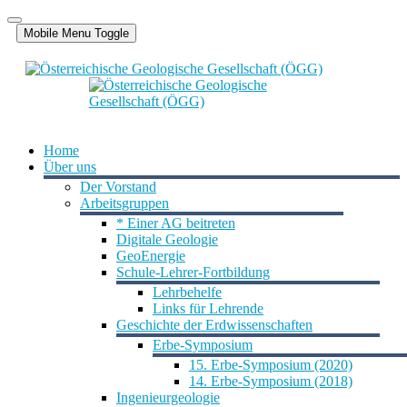
Mobile Menu Toggle
Home
Über uns
Der Vorstand
Arbeitsgruppen
* Einer AG beitreten
Digitale Geologie
GeoEnergie
Schule-Lehrer-Fortbildung
Lehrbehelfe
Links für Lehrende
Geschichte der Erdwissenschaften
Erbe-Symposium
15. Erbe-Symposium (2020)
14. Erbe-Symposium (2018)
Ingenieurgeologie