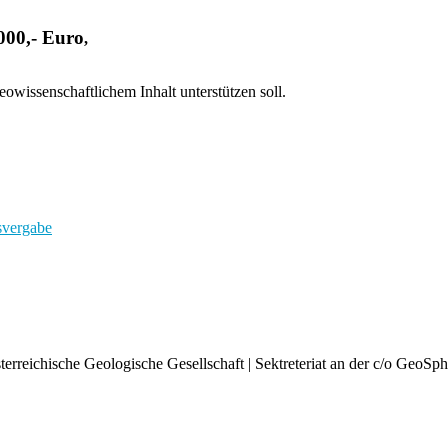
000,- Euro
,
owissenschaftlichem Inhalt unterstützen soll.
svergabe
rreichische Geologische Gesellschaft | Sektreteriat an der c/o GeoSph