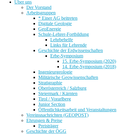
Über uns
Der Vorstand
Arbeitsgruppen
* Einer AG beitreten
Digitale Geologie
GeoEnergie
Schule-Lehrer-Fortbildung
Lehrbehelfe
Links für Lehrende
Geschichte der Erdwissenschaften
Erbe-Symposium
15. Erbe-Symposium (2020)
14. Erbe-Symposium (2018)
Ingenieurgeologie
Militärische Geowissenschaften
Stratigraphie
Oberösterreich / Salzburg
Steiermark / Kärnten
Tirol / Vorarlberg
Junior Section
Öffentlichkeitsarbeit und Veranstaltungen
Vereinsnachrichten (GEOPOST)
Ehrungen & Preise
Preisträger
Geschichte der ÖGG