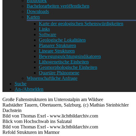
Bibliothek
Bachelorarbeiten veröffentlichen
Downloads
Karten
Karte der geologischen Sehenswürdigkeiten
Links
Software
Geologische Lokalitäten
Planarer Strukturen
Lineare Strukturen
Bewegungsrichtungsindikatoren
Lithogenetische Einheiten
Geomorphologische Einheiten
Quartäre Phänomene
Wissenschaftliche Anfrage
Suche
An-/Abmelden
Große Faltenstrukturen im Unterostalpin am Wildsee
Radstädter Tauern, Obertauern, Salzburg. (c) Mathias Steinbichler
Dachstein
Bild von Thomas Exel - www.lichtbildarchiv.com
Blick vom Hochschwab ins Salzatal
Bild von Thomas Exel - www.lichtbildarchiv.com
Refold Strukturen im Marmor