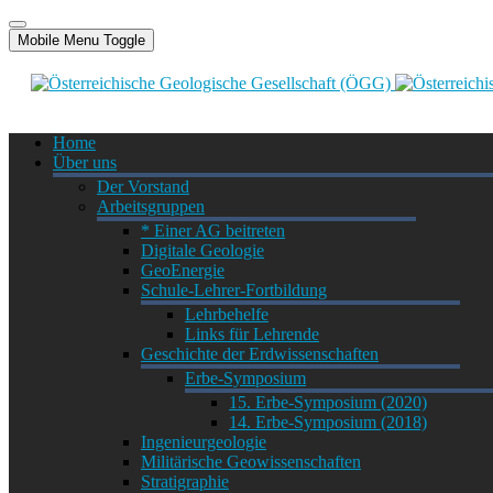
Mobile Menu Toggle
Home
Über uns
Der Vorstand
Arbeitsgruppen
* Einer AG beitreten
Digitale Geologie
GeoEnergie
Schule-Lehrer-Fortbildung
Lehrbehelfe
Links für Lehrende
Geschichte der Erdwissenschaften
Erbe-Symposium
15. Erbe-Symposium (2020)
14. Erbe-Symposium (2018)
Ingenieurgeologie
Militärische Geowissenschaften
Stratigraphie