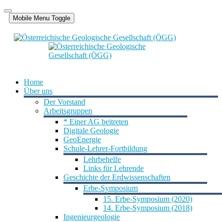
Mobile Menu Toggle
Home
Über uns
Der Vorstand
Arbeitsgruppen
* Einer AG beitreten
Digitale Geologie
GeoEnergie
Schule-Lehrer-Fortbildung
Lehrbehelfe
Links für Lehrende
Geschichte der Erdwissenschaften
Erbe-Symposium
15. Erbe-Symposium (2020)
14. Erbe-Symposium (2018)
Ingenieurgeologie