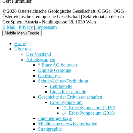
Gert Furtmüller
© 2026 Österreichische Geologische Gesellschaft (ÖGG) | ÖGG -
Österreichische Geologische Gesellschaft | Sektreteriat an der c/o
GeoSphere Austria - Neulinggasse 38, 1030 Wien
E-Mail
|
Privacy
|
Impressum
Mobile Menu Toggle
Home
Über uns
Der Vorstand
Arbeitsgruppen
* Einer AG beitreten
Digitale Geologie
GeoEnergie
Schule-Lehrer-Fortbildung
Lehrbehelfe
Links für Lehrende
Geschichte der Erdwissenschaften
Erbe-Symposium
15. Erbe-Symposium (2020)
14. Erbe-Symposium (2018)
Ingenieurgeologie
Militärische Geowissenschaften
Stratigraphie