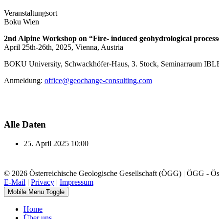
Veranstaltungsort
Boku Wien
2nd Alpine Workshop on “Fire- induced geohydrological process
April 25th-26th, 2025, Vienna, Austria
BOKU University, Schwackhöfer-Haus, 3. Stock, Seminarraum IBLB 
Anmeldung:
office@geochange-consulting.com
Alle Daten
25. April 2025
10:00
© 2026 Österreichische Geologische Gesellschaft (ÖGG) | ÖGG - Öste
E-Mail
|
Privacy
|
Impressum
Mobile Menu Toggle
Home
Über uns