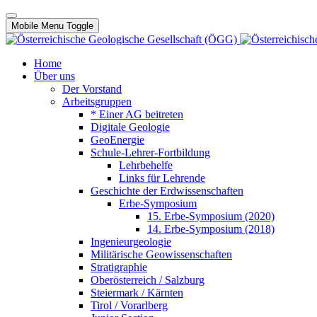
Mobile Menu Toggle
Home
Über uns
Der Vorstand
Arbeitsgruppen
* Einer AG beitreten
Digitale Geologie
GeoEnergie
Schule-Lehrer-Fortbildung
Lehrbehelfe
Links für Lehrende
Geschichte der Erdwissenschaften
Erbe-Symposium
15. Erbe-Symposium (2020)
14. Erbe-Symposium (2018)
Ingenieurgeologie
Militärische Geowissenschaften
Stratigraphie
Oberösterreich / Salzburg
Steiermark / Kärnten
Tirol / Vorarlberg