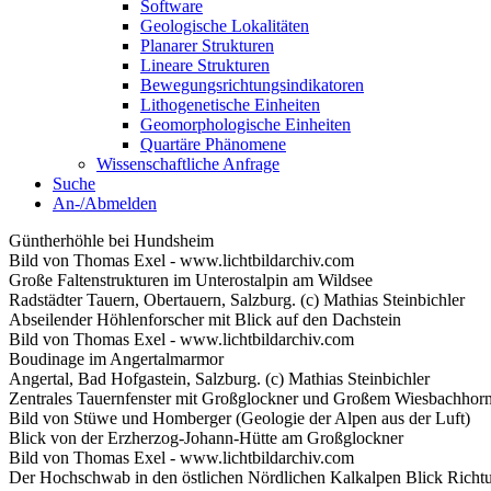
Software
Geologische Lokalitäten
Planarer Strukturen
Lineare Strukturen
Bewegungsrichtungsindikatoren
Lithogenetische Einheiten
Geomorphologische Einheiten
Quartäre Phänomene
Wissenschaftliche Anfrage
Suche
An-/Abmelden
Güntherhöhle bei Hundsheim
Bild von Thomas Exel - www.lichtbildarchiv.com
Große Faltenstrukturen im Unterostalpin am Wildsee
Radstädter Tauern, Obertauern, Salzburg. (c) Mathias Steinbichler
Abseilender Höhlenforscher mit Blick auf den Dachstein
Bild von Thomas Exel - www.lichtbildarchiv.com
Boudinage im Angertalmarmor
Angertal, Bad Hofgastein, Salzburg. (c) Mathias Steinbichler
Zentrales Tauernfenster mit Großglockner und Großem Wiesbachhorn
Bild von Stüwe und Homberger (Geologie der Alpen aus der Luft)
Blick von der Erzherzog-Johann-Hütte am Großglockner
Bild von Thomas Exel - www.lichtbildarchiv.com
Der Hochschwab in den östlichen Nördlichen Kalkalpen Blick Richt