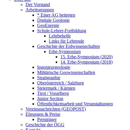
Der Vorstand
Arbeitsgruppen
* Einer AG beitreten
Digitale Geologie
GeoEnergie
Schule-Lehrer-Fortbildung
Lehrbehelfe
Links für Lehrende
Geschichte der Erdwissenschaften
Erbe-Symposium
15. Erbe-Symposium (2020)
14. Erbe-Symposium (2018)
Ingenieurgeologie
Militärische Geowissenschaften
Stratigraphie
Oberösterreich / Salzburg
Steiermark / Kärnten
Tirol / Vorarlberg
Junior Section
Öffentlichkeitsarbeit und Veranstaltungen
Vereinsnachrichten (GEOPOST)
Ehrungen & Preise
Preisträger
Geschichte der ÖGG
Kontakt