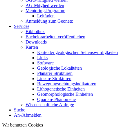
ÖGG-Mitglied werden
AG-Mitglied werden
Mentoring-Programm
Leitfaden
Anmeldung zum Geonetz
Services
Bibliothek
Bachelorarbeiten veröffentlichen
Downloads
Karten
Karte der geologischen Sehenswürdigkeiten
Links
Software
Geologische Lokalitäten
Planarer Strukturen
Lineare Strukturen
Bewegungsrichtungsindikatoren
Lithogenetische Einheiten
Geomorphologische Einheiten
Quartäre Phänomene
Wissenschaftliche Anfrage
Suche
An-/Abmelden
Wir benutzen Cookies