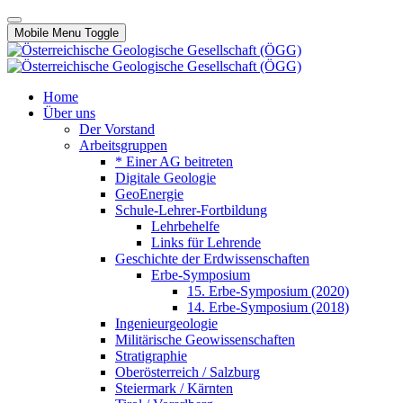
Mobile Menu Toggle
Home
Über uns
Der Vorstand
Arbeitsgruppen
* Einer AG beitreten
Digitale Geologie
GeoEnergie
Schule-Lehrer-Fortbildung
Lehrbehelfe
Links für Lehrende
Geschichte der Erdwissenschaften
Erbe-Symposium
15. Erbe-Symposium (2020)
14. Erbe-Symposium (2018)
Ingenieurgeologie
Militärische Geowissenschaften
Stratigraphie
Oberösterreich / Salzburg
Steiermark / Kärnten