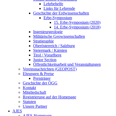
Lehrbehelfe
Links für Lehrende
Geschichte der Erdwissenschaften
Erbe-Symposium
15. Erbe-Symposium (2020)
14. Erbe-Symposium (2018)
Ingenieurgeologie
Militärische Geowissenschaften
Stratigraphie
Oberösterreich / Salzburg
Steiermark / Kärnten
Tirol / Vorarlberg
Junior Section
Öffentlichkeitsarbeit und Veranstaltungen
Vereinsnachrichten (GEOPOST)
Ehrungen & Preise
Preisträger
Geschichte der ÖGG
Kontakt
Mitgliedschaft
Registrierung auf der Homepage
Statuten
Unsere Partner
AJES
AJES-Homepage